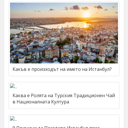
Какъв е произходът на името на Истанбул?
Каква е Ролята на Турския Традиционен Чай
в Националната Култура
9 Причини да Посетите Истанбул през