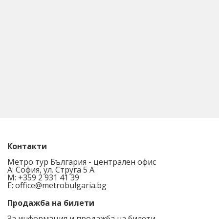
Контакти
Метро тур България - централен офис
A: София, ул. Струга 5 А
M:
+359 2 931 41 39
E:
office@metrobulgaria.bg
Продажба на билети
За информация и продажба на билети