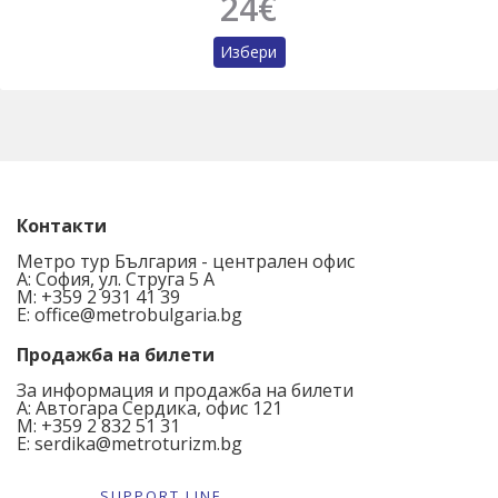
24€
Избери
Контакти
Метро тур България - централен офис
A: София, ул. Струга 5 А
M:
+359 2 931 41 39
E:
office@metrobulgaria.bg
Продажба на билети
За информация и продажба на билети
А:
Автогара Сердика, офис 121
M:
+359 2 832 51 31
E:
serdika@metroturizm.bg
SUPPORT LINE