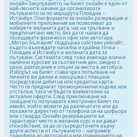
онлайн Закупуването на билет онлайн е един от
най-лесните начини да организирате
пътуването си по маршрута Пловдив –
Истанбул. Платформите за онлайн резервация и
мобилните приложения ви позволяват да
изберете желаната дата, час на тръгване и
предпочитано място, без да се налага да
посещавате физически офис или автогара.
„Метро България“ поддържа собствен уебсайт,
където въвеждате начална и крайна точка –
Пловдив и Истанбул и желаната дата за
пътуване. Системата след това извежда всички
налични курсове за съответния ден, заедно с
цени, разписания и опции за места в автобуса.
Изборът на билет става чрез попълване на
личните ви данни и завършва с плащане
посредством дебитна или кредитна карта.
Често се предлагат промоционални кодове или
отстъпки, така че бъдете внимателни за
актуални оферти. След приключване на
плащането получавате електронен билет по
имейл, който можете да разпечатате или да
покажете директно от телефона си на шофьора
или стюарда. Онлайн резервациите ви
гарантират място в желания курс и ви дават
спокойствие, за да се съсредоточите върху
други аспекти от пътуването – например
трансфера до автогарата или планирането на