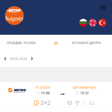
Togg
navi
08.08.2026
PLOVDIV
BAYRAMPASA
11:00
18:30
2+2