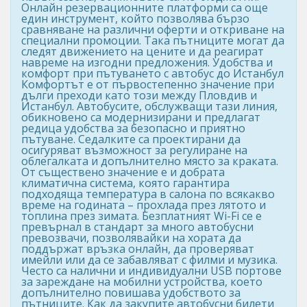
Онлайн резервационните платформи са още
един инструмент, който позволява бързо
сравняване на различни оферти и откриване на
специални промоции. Така пътниците могат да
следят движението на цените и да реагират
навреме на изгодни предложения. Удобства и
комфорт при пътуването с автобус до Истанбул
Комфортът е от първостепенно значение при
дълги преходи като този между Пловдив и
Истанбул. Автобусите, обслужващи тази линия,
обикновено са модернизирани и предлагат
редица удобства за безопасно и приятно
пътуване. Седалките са проектирани да
осигуряват възможност за регулиране на
облегалката и допълнително място за краката.
От съществено значение е и добрата
климатична система, която гарантира
подходяща температура в салона по всякакво
време на годината – прохлада през лятото и
топлина през зимата. Безплатният Wi-Fi се е
превърнал в стандарт за много автобусни
превозвачи, позволявайки на хората да
поддържат връзка онлайн, да проверяват
имейли или да се забавляват с филми и музика.
Често са налични и индивидуални USB портове
за зареждане на мобилни устройства, което
допълнително повишава удобството за
пътниците. Как да закупите автобусни билети