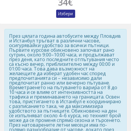
34€
Избери
През цялата година автобусите между Пловдив
и Истанбул тръгват в различни часове,
осигурявайки удобство за всички пътници.
Първите курсове обикновено започват рано
сутрин, около 9:00–10:00 часа, и продължават
през деня, като последните отпътувания често
са късно вечер, приблизително между 00:00 и
01:00 часа. Това дава възможност на
желаещите да изберат удобен час според
предпочитанията си – независимо дали
предпочитат ранно или вечерно пътуване.
Времетраенето на пътуването варира от 8 до
10 часа и се влияе от интензивността на
трафика и преминаването на границата. Освен
това, пристигането в Истанбул е координирано
с разписанието така, че да максимизира
удобството за пътниците. Обикновено на ден
се изпълняват около 4–6 курса, но техният брой
може да се променя спрямо сезона и търсенето.
През натоварените летни месеци има по-
голямо разнообразие от часове, докато през