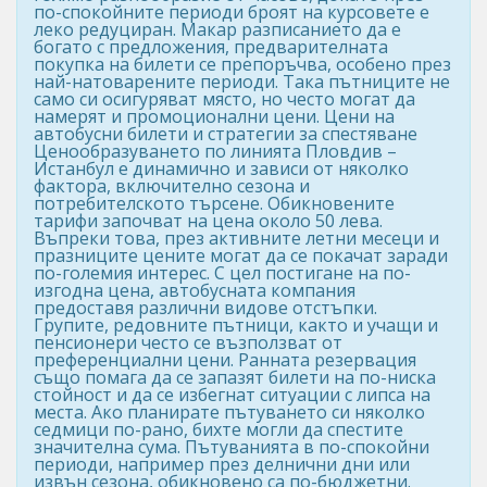
по-спокойните периоди броят на курсовете е
леко редуциран. Макар разписанието да е
богато с предложения, предварителната
покупка на билети се препоръчва, особено през
най-натоварените периоди. Така пътниците не
само си осигуряват място, но често могат да
намерят и промоционални цени. Цени на
автобусни билети и стратегии за спестяване
Ценообразуването по линията Пловдив –
Истанбул е динамично и зависи от няколко
фактора, включително сезона и
потребителското търсене. Обикновените
тарифи започват на цена около 50 лева.
Въпреки това, през активните летни месеци и
празниците цените могат да се покачат заради
по-големия интерес. С цел постигане на по-
изгодна цена, автобусната компания
предоставя различни видове отстъпки.
Групите, редовните пътници, както и учащи и
пенсионери често се възползват от
преференциални цени. Ранната резервация
също помага да се запазят билети на по-ниска
стойност и да се избегнат ситуации с липса на
места. Ако планирате пътуването си няколко
седмици по-рано, бихте могли да спестите
значителна сума. Пътуванията в по-спокойни
периоди, например през делнични дни или
извън сезона, обикновено са по-бюджетни.