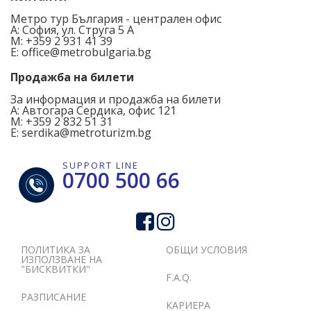
Метро тур България - централен офис
A: София, ул. Струга 5 А
M:
+359 2 931 41 39
E:
office@metrobulgaria.bg
Продажба на билети
За информация и продажба на билети
А:
Автогара Сердика, офис 121
M:
+359 2 832 51 31
E:
serdika@metroturizm.bg
SUPPORT LINE
0700 500 66
ПОЛИТИКА ЗА
ОБЩИ УСЛОВИЯ
ИЗПОЛЗВАНЕ НА
"БИСКВИТКИ"
F.A.Q.
РАЗПИСАНИЕ
КАРИЕРА