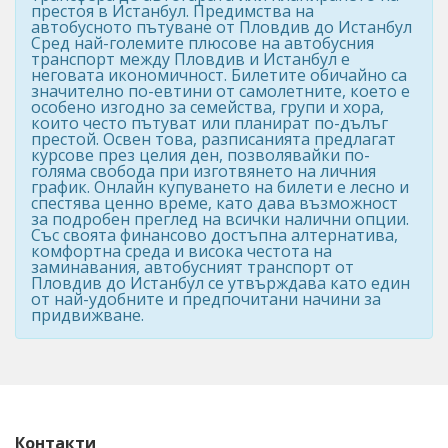
престоя в Истанбул. Предимства на
автобусното пътуване от Пловдив до Истанбул
Сред най-големите плюсове на автобусния
транспорт между Пловдив и Истанбул е
неговата икономичност. Билетите обичайно са
значително по-евтини от самолетните, което е
особено изгодно за семейства, групи и хора,
които често пътуват или планират по-дълъг
престой. Освен това, разписанията предлагат
курсове през целия ден, позволявайки по-
голяма свобода при изготвянето на личния
график. Онлайн купуването на билети е лесно и
спестява ценно време, като дава възможност
за подробен преглед на всички налични опции.
Със своята финансово достъпна алтернатива,
комфортна среда и висока честота на
заминавания, автобусният транспорт от
Пловдив до Истанбул се утвърждава като един
от най-удобните и предпочитани начини за
придвижване.
Контакти